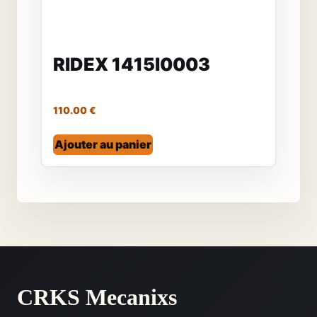
RIDEX 1415I0003
110.00
€
Ajouter au panier
CRKS Mecanixs